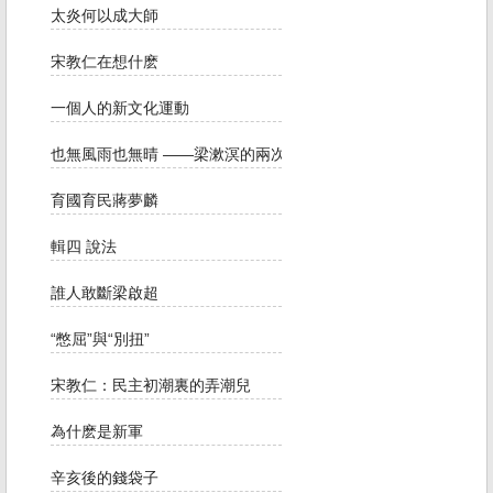
太炎何以成大師
宋教仁在想什麽
一個人的新文化運動
也無風雨也無晴 ——梁漱溟的兩次婚姻
育國育民蔣夢麟
輯四 說法
誰人敢斷梁啟超
“憋屈”與“別扭”
宋教仁：民主初潮裏的弄潮兒
為什麽是新軍
辛亥後的錢袋子