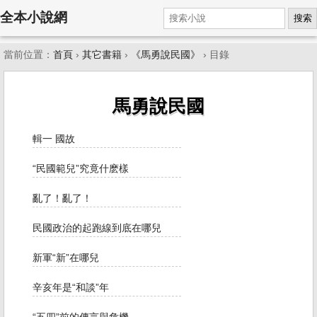
全本小說網
搜索
當前位置：
首頁
›
其它書籍
›
《馬勇說民國》
› 目錄
馬勇說民國
輯一 國故
“民國範兒”究竟什麽樣
亂了！亂了！
民國政治的起跑線到底在哪兒
新軍“新”在哪兒
辛亥年是“和談”年