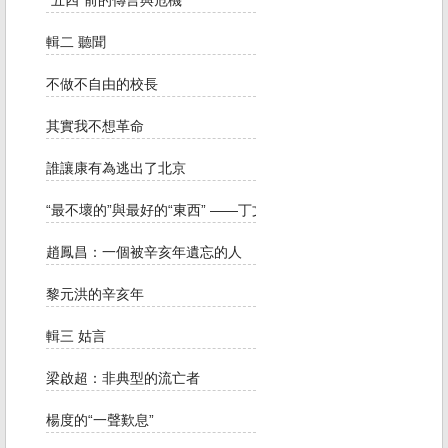
“五四”前的傳言與危機
輯二 聽聞
不做不自由的校長
其實我不想革命
誰讓康有為逃出了北京
“最不壞的”與最好的“東西” ——丁文江的科學主義
趙鳳昌：一個被辛亥年遺忘的人
黎元洪的辛亥年
輯三 姑言
梁啟超：非典型的流亡者
楊度的“一聲歎息”