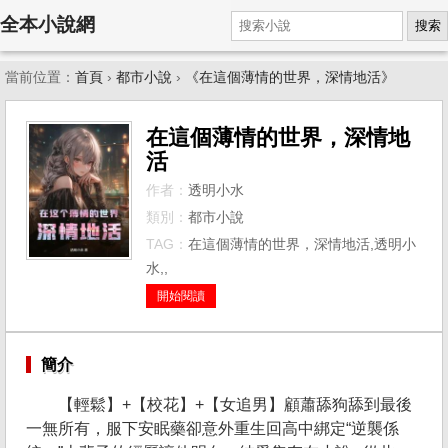
全本小說網
搜索
當前位置：
首頁
›
都市小說
›
《在這個薄情的世界，深情地活》
在這個薄情的世界，深情地
活
作者：
透明小水
類別：
都市小說
TAG：
在這個薄情的世界，深情地活,透明小
水,,
開始閱讀
簡介
【輕鬆】+【校花】+【女追男】顧蕭舔狗舔到最後
一無所有，服下安眠藥卻意外重生回高中綁定“逆襲係