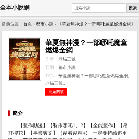
全本小說網
搜索
當前位置：
首頁
›
都市小說
›
《華夏無神漫？一部哪吒魔童燃爆全網》
華夏無神漫？一部哪吒魔童
燃爆全網
作者：
老貓三號
類別：
都市小說
TAG：
華夏無神漫？一部哪吒魔童燃爆全網,
老貓三號,,
開始閱讀
簡介
【製作動漫】【製作哪吒1、2】【全能製作】【吊
打櫻花】【事業爽文】（越看越精彩，一定要持續追更