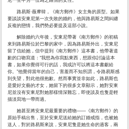
尼一生中另一位為之鍾情的女性。
路易斯·薇摩韓，《南方郵件》女主角的原型。如果
要談談安東尼第一次失敗的婚約，他與路易斯之間糾纏
反複的戀情，我們勢必要提及這部小說。
解除婚約六年後，安東尼帶著《南方郵件》的初稿
來到路易斯位於巴黎的家中，因為路易斯外出，安東尼
留了信給她，信中提到《南方郵件》這本書，他帶著道
歉的口吻寫道：“我想為你寫點東西，想跟你討論這本
書，如果你覺得可行的話，我或許可以將這本書獻給
你。”他覺得當年的自己，害羞而不知所謂，令路易斯感
到失望，對此他很抱歉。然而事實並非如此，路易斯也
是愛好文藝的才女，她留下的很多文章顯示，她對安東
尼並沒有安東尼對她那樣情深難忘，即使談及也隻是輕
描淡寫地一帶而過。
她甚至將安東尼最重要的禮物——《南方郵件》的
原始手稿出售，至於安東尼送給她的訂婚戒指，也被她
送人，對於路易斯來說，安東尼隻是她生命的過客，兩