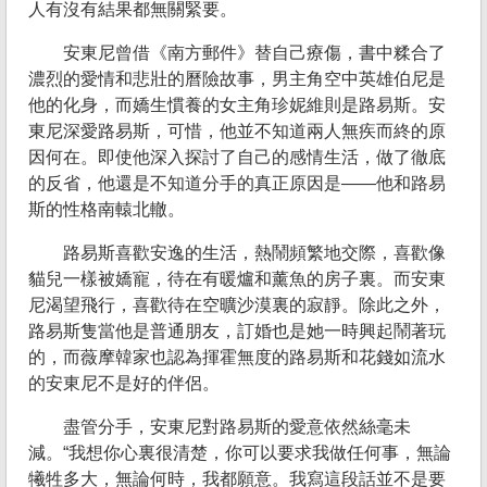
人有沒有結果都無關緊要。
安東尼曾借《南方郵件》替自己療傷，書中糅合了
濃烈的愛情和悲壯的曆險故事，男主角空中英雄伯尼是
他的化身，而嬌生慣養的女主角珍妮維則是路易斯。安
東尼深愛路易斯，可惜，他並不知道兩人無疾而終的原
因何在。即使他深入探討了自己的感情生活，做了徹底
的反省，他還是不知道分手的真正原因是——他和路易
斯的性格南轅北轍。
路易斯喜歡安逸的生活，熱鬧頻繁地交際，喜歡像
貓兒一樣被嬌寵，待在有暖爐和薰魚的房子裏。而安東
尼渴望飛行，喜歡待在空曠沙漠裏的寂靜。除此之外，
路易斯隻當他是普通朋友，訂婚也是她一時興起鬧著玩
的，而薇摩韓家也認為揮霍無度的路易斯和花錢如流水
的安東尼不是好的伴侶。
盡管分手，安東尼對路易斯的愛意依然絲毫未
減。“我想你心裏很清楚，你可以要求我做任何事，無論
犧牲多大，無論何時，我都願意。我寫這段話並不是要