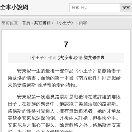
全本小說網
搜索
當前位置：
首頁
›
其它書籍
›
《小王子》
› 內容
7
《
小王子
》
作者:
(法)安東尼·德·聖艾修伯裏
安東尼一生的最後一部作品《小王子》是獻給妻子
康蘇珞的情書，而他的第一本書《南方郵件》則是獻給
未婚妻路易斯·薇摩韓的愛的禮物。
安東尼第一次遇見路易斯是戰後待在波許維的那段
日子，在貴族的聚會中，他認識了美麗活潑的路易斯。
路易斯的性格可愛迷人，擁有無數追求者，她的才華及
美貌令安東尼深深傾倒。此後兩人訂婚，但很快分手。
安東尼為之傷心了很久。除康蘇珞之外，路易斯是安東