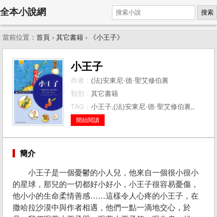
全本小說網
搜索
當前位置：
首頁
›
其它書籍
›
《小王子》
小王子
作者：
(法)安東尼·德·聖艾修伯裏
類別：
其它書籍
TAG：
小王子,(法)安東尼·德·聖艾修伯裏,,
開始閱讀
簡介
小王子是一個憂鬱的小人兒，他來自一個很小很小
的星球，那兒的一切都好小好小，小王子很容易憂傷，
他小小的生命柔情善感……這樣令人心疼的小王子，在
撒哈拉沙漠中與作者相遇，他們一點一滴地交心，於