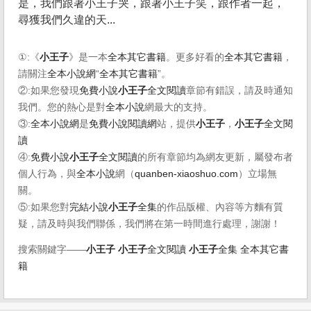
是，我們跟著小王子哭，跟著小王子笑，跟作者一起，
尋獲我們久違的天...
①:《
小王子
》是一本
全本其它書籍
。更多好看的
全本其它書籍
，
請關注
全本小說網
“
全本其它書籍
”。
②:如果您發現
免費小說
小王子
全文閱讀
章節有錯誤，請及時通知
我們。您的熱心是對
全本小說
網最大的支持。
③:
全本小說網
是
免費小說閱讀網
站，提供
小王子
，
小王子
全文閱
讀
④:
免費小說
小王子
全文閱讀
的所有章節均為網友更新，屬發布者
個人行為，與
全本小說
網（
quanben-xiaoshuo.com
）立場無
關。
⑤:如果您對
完結小說
小王子
全集
的作品版權、內容等方麵有質
疑，請及時與我們聯係，我們將在第一時間進行處理，謝謝！
搜索關鍵字——
小王子
小王子
全文閱讀
小王子
全集
全本其它書
籍