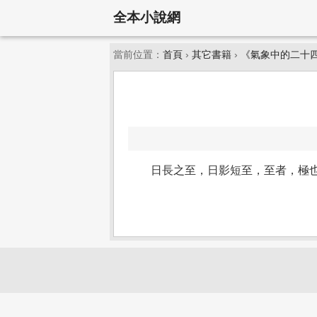
全本小說網
當前位置：
首頁
›
其它書籍
›
《氣象中的二十
日長之至，日影短至，至者，極