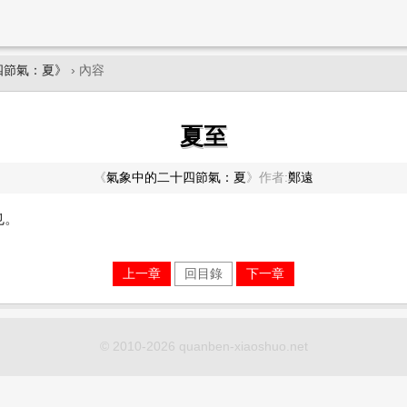
四節氣：夏》
› 內容
夏至
《
氣象中的二十四節氣：夏
》
作者:
鄭遠
也。
上一章
回目錄
下一章
© 2010-2026 quanben-xiaoshuo.net