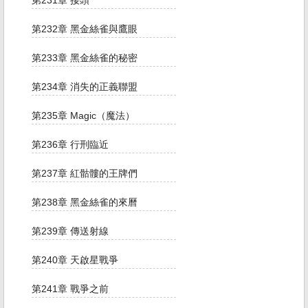
第231章 接頭
第232章 黑金絲雀與鷹眼
第233章 黑金絲雀的秘密
第234章 消失的正義聯盟
第235章 Magic（魔法）
第236章 行刑臨近
第237章 紅骷髏的王牌們
第238章 黑金絲雀的來曆
第239章 傳送射線
第240章 天啟星戰爭
第241章 戰爭之前