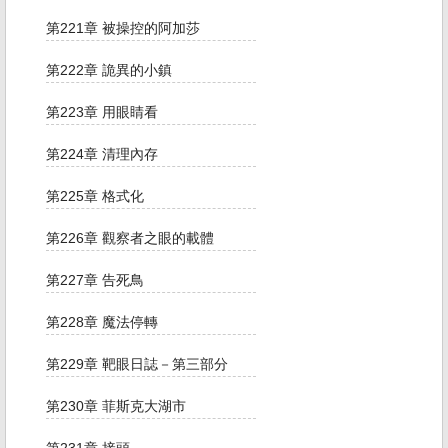
第221章 被操控的阿加莎
第222章 詭異的小鎮
第223章 用眼睛看
第224章 清理內存
第225章 格式化
第226章 觀察者之眼的載體
第227章 告死鳥
第228章 魔法停轉
第229章 靶眼日誌－第三部分
第230章 菲斯克大湖市