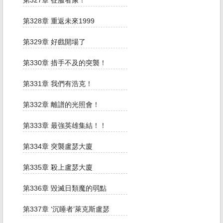
第327章 征服者康！
第328章 重返未來1999
第329章 好戲開場了
第330章 措手不及的突襲！
第331章 我們有浩克！
第332章 離譜的光照會！
第333章 最強英雄集結！！
第334章 突襲盧瑟大廈
第335章 殺上盧瑟大廈
第336章 毀滅日類魔的弱點
第337章 ‘沉睡者’萊克斯盧瑟