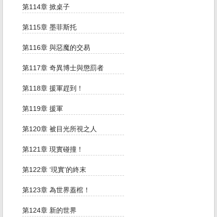
第114章 掀桌子
第115章 墨菲斯托
第116章 與惡魔的交易
第117章 奇異博士與懲罰者
第118章 援軍趕到！
第119章 援軍
第120章 被目光所視之人
第121章 現實碰撞！
第122章 ‘現實’的終末
第123章 為世界蓋棺！
第124章 新的世界