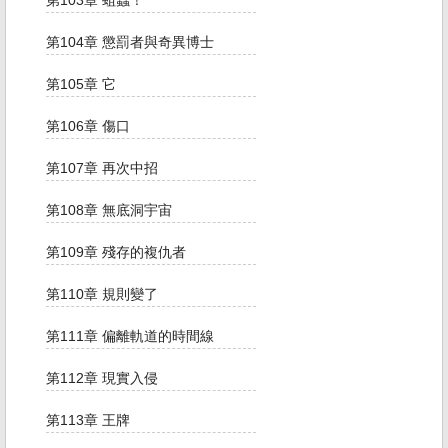
第103章 蛆蟲！
第104章 懲罰者與奇異博士
第105章 它
第106章 傷口
第107章 再次中招
第108章 無底洞宇宙
第109章 殘存的複仇者
第110章 規則變了
第111章 偏離軌道的時間線
第112章 現實入侵
第113章 王牌