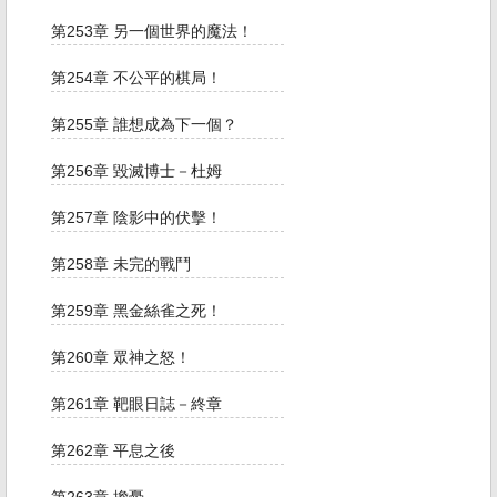
第253章 另一個世界的魔法！
第254章 不公平的棋局！
第255章 誰想成為下一個？
第256章 毀滅博士－杜姆
第257章 陰影中的伏擊！
第258章 未完的戰鬥
第259章 黑金絲雀之死！
第260章 眾神之怒！
第261章 靶眼日誌－終章
第262章 平息之後