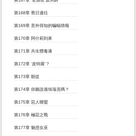
第167章 ‘老朋友’血男爵
第168章 舊日過往
第169章 意外得知的蝙蝠情報
第170章 阿什莉到來
第171章 共生體毒液
第172章 ‘皮特羅’？
第173章 順從
第174章 你聽說過埃瑞克嗎？
第175章 惡人聯盟
第176章 極惡之戰
第177章 魅惑女巫