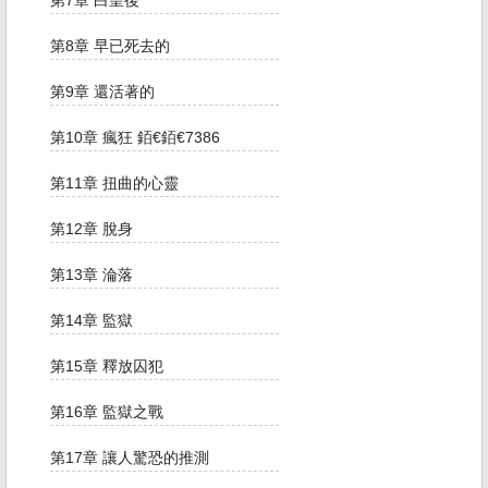
第7章 白皇後
第8章 早已死去的
第9章 還活著的
第10章 瘋狂 銆€銆€7386
第11章 扭曲的心靈
第12章 脫身
第13章 淪落
第14章 監獄
第15章 釋放囚犯
第16章 監獄之戰
第17章 讓人驚恐的推測