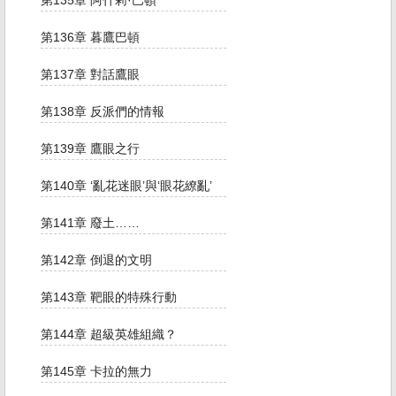
第135章 阿什莉·巴頓
第136章 暮鷹巴頓
第137章 對話鷹眼
第138章 反派們的情報
第139章 鷹眼之行
第140章 ‘亂花迷眼’與‘眼花繚亂’
第141章 廢土……
第142章 倒退的文明
第143章 靶眼的特殊行動
第144章 超級英雄組織？
第145章 卡拉的無力