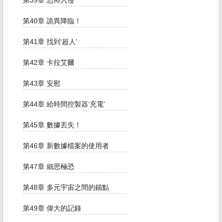
第39章 恐怖入侵
第40章 詭異降臨！
第41章 找到‘超人’
第42章 卡拉艾爾
第43章 安慰
第44章 給時間控製器‘充電’
第45章 數據丟失！
第46章 新數據檔案的使用者
第47章 細思極恐
第48章 多元宇宙之間的錨點
第49章 偉大的記錄