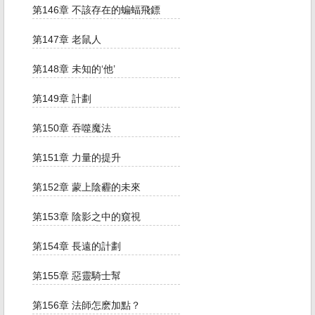
第146章 不該存在的蝙蝠飛鏢
第147章 老鼠人
第148章 未知的‘他’
第149章 計劃
第150章 吞噬魔法
第151章 力量的提升
第152章 蒙上陰霾的未來
第153章 陰影之中的窺視
第154章 長遠的計劃
第155章 惡靈騎士幫
第156章 法師怎麽加點？