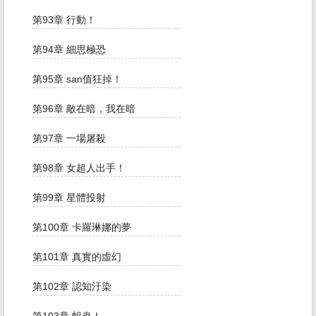
第93章 行動！
第94章 細思極恐
第95章 san值狂掉！
第96章 敵在暗，我在暗
第97章 一場屠殺
第98章 女超人出手！
第99章 星體投射
第100章 卡羅琳娜的夢
第101章 真實的虛幻
第102章 認知汙染