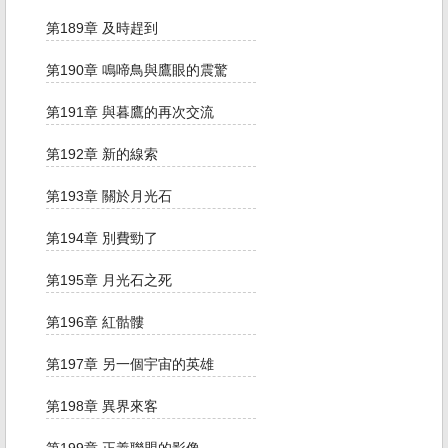
第189章 及時趕到
第190章 鳴啼鳥與鷹眼的震驚
第191章 與暮鷹的再次交流
第192章 新的線索
第193章 關於月光石
第194章 別費勁了
第195章 月光石之死
第196章 紅骷髏
第197章 另一個宇宙的英雄
第198章 異界來客