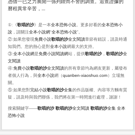
憑借一已之力展開一係列鍥而不舍的調查。追查證據的
曆程異常辛苦，...
①:《
歌唱的沙
》是一本
全本恐怖小說
。更多好看的
全本恐怖小
說
，請關注
全本小說網
“
全本恐怖小說
”。
②:如果您發現
免費小說
歌唱的沙
全文閱讀
章節有錯誤，請及時通
知我們。您的熱心是對
全本小說
網最大的支持。
③:
全本小說網
是
免費小說閱讀網
站，提供
歌唱的沙
，
歌唱的沙
全
文閱讀
④:
免費小說
歌唱的沙
全文閱讀
的所有章節均為網友更新，屬發布
者個人行為，與
全本小說
網（
quanben-xiaoshuo.com
）立場無
關。
⑤:如果您對
完結小說
歌唱的沙
全集
的作品版權、內容等方麵有質
疑，請及時與我們聯係，我們將在第一時間進行處理，謝謝！
搜索關鍵字——
歌唱的沙
歌唱的沙
全文閱讀
歌唱的沙
全集
全本
恐怖小說