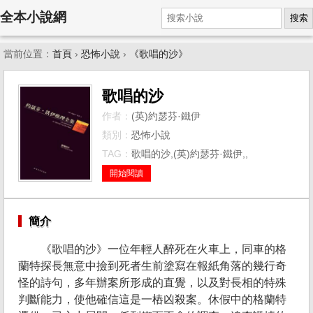
全本小說網
搜索
當前位置：
首頁
›
恐怖小說
›
《歌唱的沙》
歌唱的沙
作者：
(英)約瑟芬·鐵伊
類別：
恐怖小說
TAG：
歌唱的沙,(英)約瑟芬·鐵伊,,
開始閱讀
簡介
《歌唱的沙》一位年輕人醉死在火車上，同車的格
蘭特探長無意中撿到死者生前塗寫在報紙角落的幾行奇
怪的詩句，多年辦案所形成的直覺，以及對長相的特殊
判斷能力，使他確信這是一樁凶殺案。休假中的格蘭特